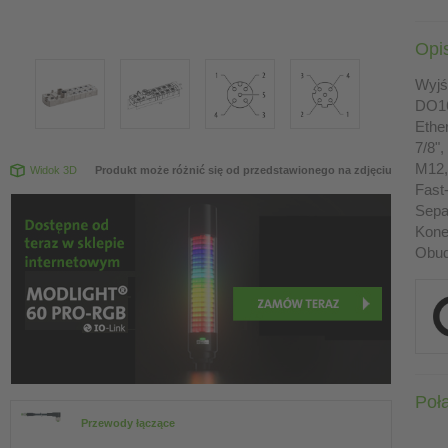
Opi
Wyjś
DO16
Ethe
7/8"
M12,
Widok 3D
Produkt może różnić się od przedstawionego na zdjęciu
Fast
Sepa
Kone
Obud
Poł
Przewody łączące