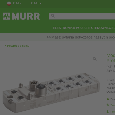
Polska
Polski
ELEKTRONIKA W SZAFIE STEROWNICZE
>>Masz pytania dotyczące naszych prod
‹
Powrót do spisu
Mod
Prof
(K3),
8xM1
Nr art.
Ciężar
Kraj p
Oznac
Dos
Zna
Pol