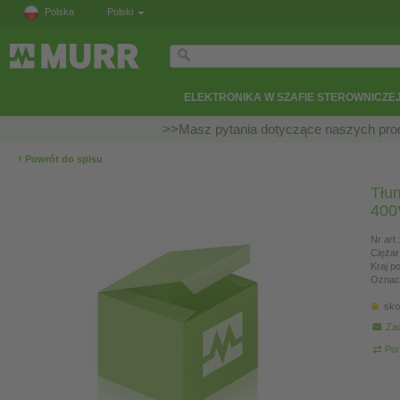
Polska
Polski
ELEKTRONIKA W SZAFIE STEROWNICZE
>>Masz pytania dotyczące naszych prod
‹
Powrót do spisu
Tłu
400
Nr art.
Ciężar
Kraj p
Oznac
sko
Zad
Por