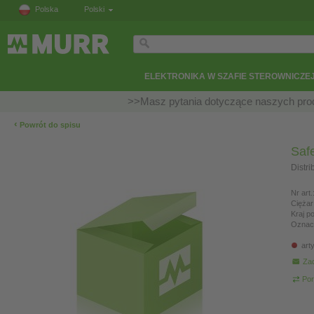
Polska
Polski
ELEKTRONIKA W SZAFIE STEROWNICZE
>>Masz pytania dotyczące naszych prod
‹
Powrót do spisu
Saf
Distri
Nr art.
Ciężar
Kraj p
Oznac
art
Zad
Por