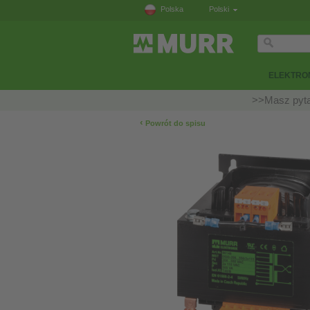
Polska
Polski
ELEKTRON
>>Masz pyta
‹
Powrót do spisu