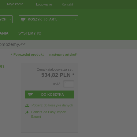
Moje konto
Logowanie
Kontakt
›
›
YCH
KOSZYK | 0 ART.
ANIA
SYSTEMY I/O
 pomożemy.<<
‹
›
Poprzedni produkt
następny artykuł
on
Cena katalogowa za szt.:
534,82 PLN
*
Ilość
DO KOSZYKA
Pobierz do koszyka danych
Pobierz do Easy-Import-
Export