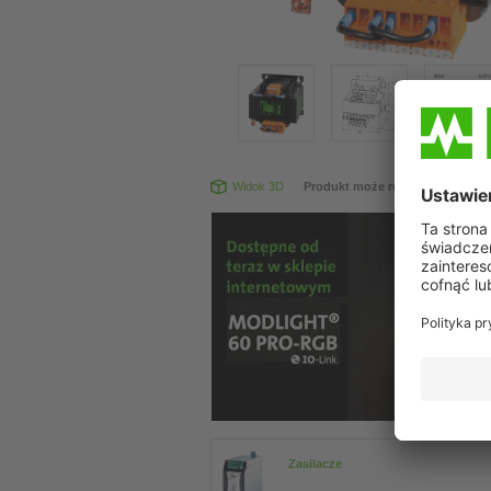
Widok 3D
Produkt może różnić się od prz
Zasilacze