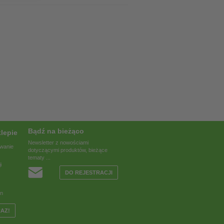
Bądź na bieżąco
lepie
Newsletter z nowościami
owanie
dotyczącymi produktów, bieżące
tematy ...
i
DO REJESTRACJI
en
RAZ!