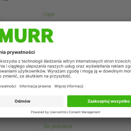
Opis
Jednofazowy transformator sterujący i separacyjny
25 VA
Klasa izolacji T 40/B
Inne napięcia na życzenie.
edstawionego na zdjęciu
Dane techniczne
Parametry zacisków
Dane handlowe
Do pobrania