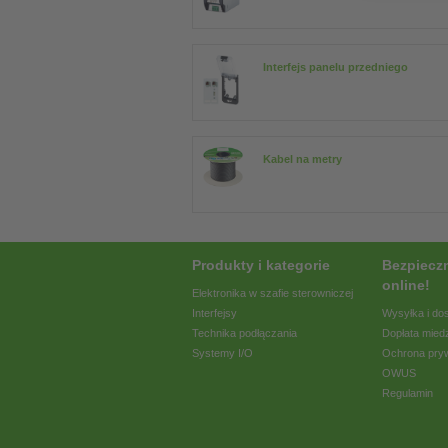
Interfejs panelu przedniego
Kabel na metry
Produkty i kategorie
Bezpiecz
online!
Elektronika w szafie sterowniczej
Interfejsy
Wysyłka i do
Technika podłączania
Dopłata mied
Systemy I/O
Ochrona pry
OWUS
Regulamin