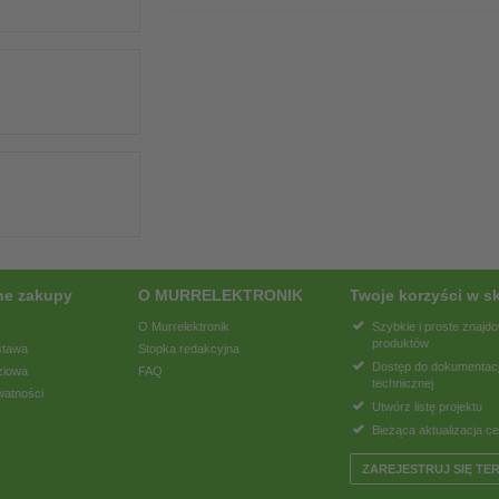
ne zakupy
O MURRELEKTRONIK
Twoje korzyści w sk
O Murrelektronik
Szybkie i proste znajd
produktów
stawa
Stopka redakcyjna
Dostęp do dokumentacj
ziowa
FAQ
technicznej
watności
Utwórz listę projektu
Bieżąca aktualizacja c
ZAREJESTRUJ SIĘ TE