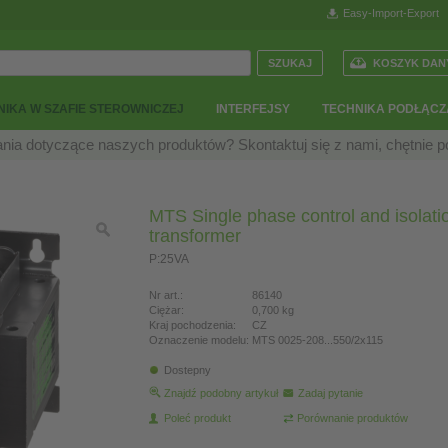
Easy-Import-Export
KOSZYK DAN
IKA W SZAFIE STEROWNICZEJ
INTERFEJSY
TECHNIKA PODŁĄCZ
nia dotyczące naszych produktów? Skontaktuj się z nami, chętnie
MTS Single phase control and isolati
transformer
P:25VA
Nr art.:
86140
Ciężar:
0,700 kg
Kraj pochodzenia:
CZ
Oznaczenie modelu:
MTS 0025-208...550/2x115
Dostepny
Znajdź podobny artykuł
Zadaj pytanie
Poleć produkt
Porównanie produktów