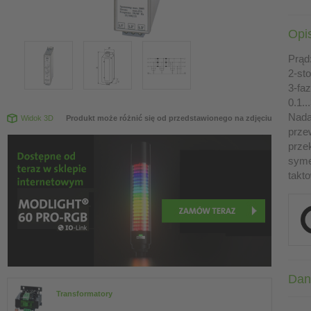
Opi
Prąd
2-st
3-faz
0.1.
Nadaj
Widok 3D
Produkt może różnić się od przedstawionego na zdjęciu
prze
prze
syme
takt
Dan
Transformatory