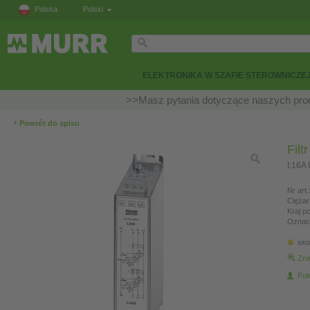
Polska
Polski
ELEKTRONIKA W SZAFIE STEROWNICZE
>>Masz pytania dotyczące naszych prod
‹
Powrót do spisu
Filt
I:16A
Nr art.
Ciężar
Kraj p
Oznac
sko
Zna
Pol